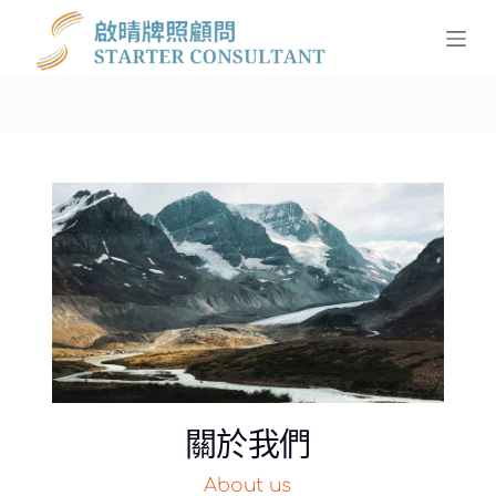
跳
至
主
要
內
容
關於我們
About us